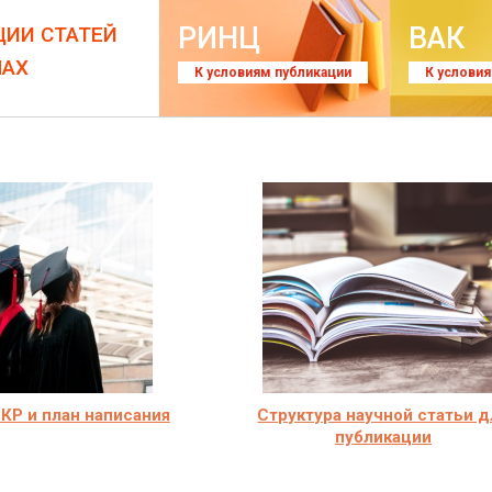
РИНЦ
ВАК
ЦИИ СТАТЕЙ
ЛАХ
К условиям публикации
К услови
КР и план написания
Структура научной статьи д
публикации