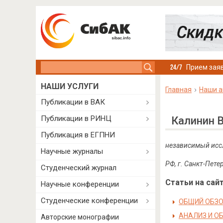
Search this site
Прием заяв
НАШИ УСЛУГИ
Главная
Наши а
Публикации в ВАК
Публикации в РИНЦ
Калинин 
Публикация в ЕГПНИ
независимый исс
Научные журналы
РФ, г. Санкт-Пете
Студенческий журнал
Статьи на сайт
Научные конференции
Студенческие конференции
ОБЩИЙ ОБЗО
АНАЛИЗ И О
Авторские монографии