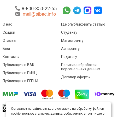
8-800-350-22-65
mail@sibac.info
О нас
Где опубликовать статью
Скидки
Студенту
Отзывы
Магистранту
Блог
Аспиранту
Контакты
Педагогу
Публикация в ВАК
Политика обработки
персональных данных
Публикация в РИНЦ
Договор оферты
Публикация в ЕГПНИ
© Sibac.info 2026. Все права защищены.
Это
Оставаясь на сайте, вы даете согласие на обработку файлов
произведение доступно по
лицензии Creative
cookie, пользовательских данных, собираемых, в том числе с
Commons «Attribution» («Атрибуция») 4.0