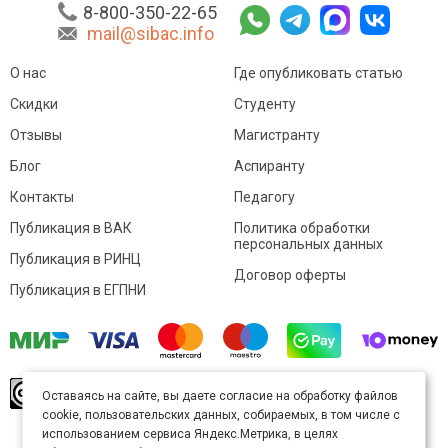
8-800-350-22-65
mail@sibac.info
О нас
Где опубликовать статью
Скидки
Студенту
Отзывы
Магистранту
Блог
Аспиранту
Контакты
Педагогу
Публикация в ВАК
Политика обработки
персональных данных
Публикация в РИНЦ
Договор оферты
Публикация в ЕГПНИ
© Sibac.info 2026. Все права защищены.
Это
Оставаясь на сайте, вы даете согласие на обработку файлов
произведение доступно по
лицензии Creative
cookie, пользовательских данных, собираемых, в том числе с
Commons «Attribution» («Атрибуция») 4.0
Непортированная
.
использованием сервиса Яндекс.Метрика, в целях