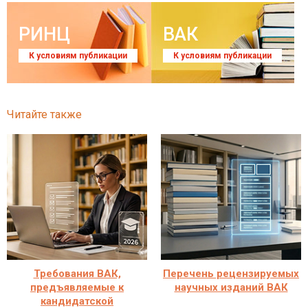
РИНЦ
ВАК
К условиям публикации
К условиям публикации
Читайте также
Требования ВАК,
Перечень рецензируемых
предъявляемые к
научных изданий ВАК
кандидатской