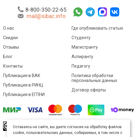
8-800-350-22-65
mail@sibac.info
О нас
Где опубликовать статью
Скидки
Студенту
Отзывы
Магистранту
Блог
Аспиранту
Контакты
Педагогу
Публикация в ВАК
Политика обработки
персональных данных
Публикация в РИНЦ
Договор оферты
Публикация в ЕГПНИ
© Sibac.info 2026. Все права защищены.
Это
Оставаясь на сайте, вы даете согласие на обработку файлов
произведение доступно по
лицензии Creative
cookie, пользовательских данных, собираемых, в том числе с
Commons «Attribution» («Атрибуция») 4.0