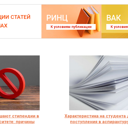
РИНЦ
ВАК
ЦИИ СТАТЕЙ
ЛАХ
К условиям публикации
К услови
ишают стипендии в
Характеристика на студента 
ситете: причины
поступления в аспирантур