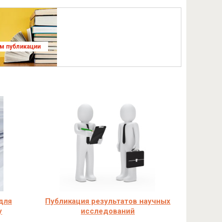
ям публикации
для
Публикация результатов научных
у
исследований