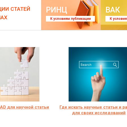
РИНЦ
ВАК
ЦИИ СТАТЕЙ
ЛАХ
К условиям публикации
К услови
AD для научной статьи
Где искать научные статьи и р
для своих исследований