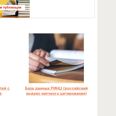
ям публикации
тей с
База данных РИНЦ (российский
я
индекс научного цитирования)