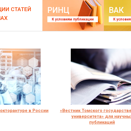
РИНЦ
ВАК
ЦИИ СТАТЕЙ
ЛАХ
К условиям публикации
К услови
окторантуре в России
«Вестник Томского государств
университета» для научны
публикаций