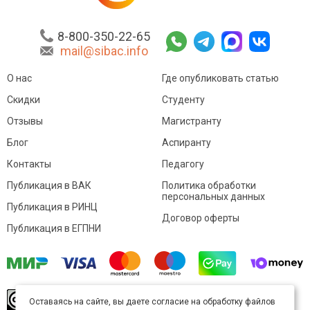
8-800-350-22-65
mail@sibac.info
О нас
Где опубликовать статью
Скидки
Студенту
Отзывы
Магистранту
Блог
Аспиранту
Контакты
Педагогу
Публикация в ВАК
Политика обработки
персональных данных
Публикация в РИНЦ
Договор оферты
Публикация в ЕГПНИ
© Sibac.info 2026. Все права защищены.
Это
Оставаясь на сайте, вы даете согласие на обработку файлов
произведение доступно по
лицензии Creative