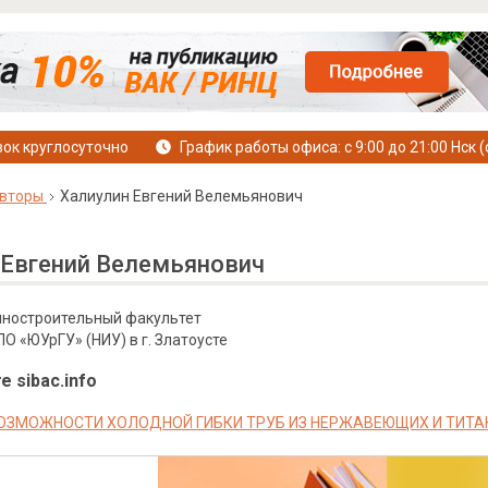
ок круглосуточно
График работы офиса: с 9:00 до 21:00 Нск (
вторы
Халиулин Евгений Велемьянович
 Евгений Велемьянович
иностроительный факультет
 «ЮУрГУ» (НИУ) в г. Златоусте
е sibac.info
ОЗМОЖНОСТИ ХОЛОДНОЙ ГИБКИ ТРУБ ИЗ НЕРЖАВЕЮЩИХ И ТИТ