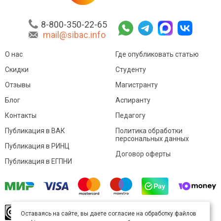
8-800-350-22-65
mail@sibac.info
О нас
Где опубликовать статью
Скидки
Студенту
Отзывы
Магистранту
Блог
Аспиранту
Контакты
Педагогу
Публикация в ВАК
Политика обработки
персональных данных
Публикация в РИНЦ
Договор оферты
Публикация в ЕГПНИ
© Sibac.info 2026. Все права защищены.
Это
Оставаясь на сайте, вы даете согласие на обработку файлов
произведение доступно по
лицензии Creative