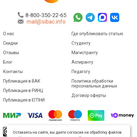
8-800-350-22-65
mail@sibac.info
О нас
Где опубликовать статью
Скидки
Студенту
Отзывы
Магистранту
Блог
Аспиранту
Контакты
Педагогу
Публикация в ВАК
Политика обработки
персональных данных
Публикация в РИНЦ
Договор оферты
Публикация в ЕГПНИ
© Sibac.info 2026. Все права защищены.
Это
Оставаясь на сайте, вы даете согласие на обработку файлов
произведение доступно по
лицензии Creative