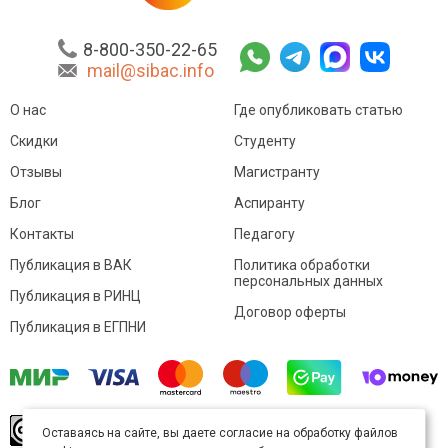
8-800-350-22-65
mail@sibac.info
О нас
Где опубликовать статью
Скидки
Студенту
Отзывы
Магистранту
Блог
Аспиранту
Контакты
Педагогу
Публикация в ВАК
Политика обработки
персональных данных
Публикация в РИНЦ
Договор оферты
Публикация в ЕГПНИ
© Sibac.info 2026. Все права защищены.
Это
Оставаясь на сайте, вы даете согласие на обработку файлов
произведение доступно по
лицензии Creative