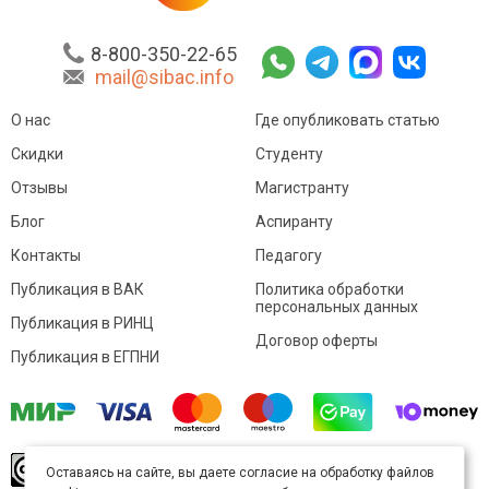
8-800-350-22-65
mail@sibac.info
О нас
Где опубликовать статью
Скидки
Студенту
Отзывы
Магистранту
Блог
Аспиранту
Контакты
Педагогу
Публикация в ВАК
Политика обработки
персональных данных
Публикация в РИНЦ
Договор оферты
Публикация в ЕГПНИ
© Sibac.info 2026. Все права защищены.
Это
Оставаясь на сайте, вы даете согласие на обработку файлов
произведение доступно по
лицензии Creative