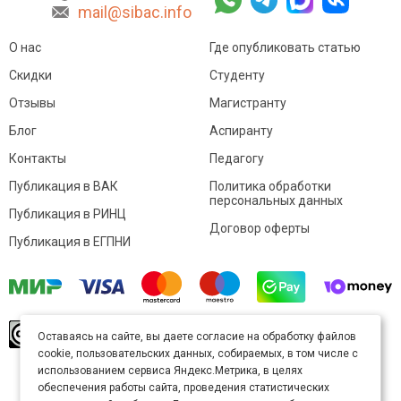
mail@sibac.info
О нас
Где опубликовать статью
Скидки
Студенту
Отзывы
Магистранту
Блог
Аспиранту
Контакты
Педагогу
Публикация в ВАК
Политика обработки
персональных данных
Публикация в РИНЦ
Договор оферты
Публикация в ЕГПНИ
© Sibac.info 2026. Все права защищены.
Это
Оставаясь на сайте, вы даете согласие на обработку файлов
произведение доступно по
лицензии Creative
cookie, пользовательских данных, собираемых, в том числе с
Commons «Attribution» («Атрибуция») 4.0
Непортированная
.
использованием сервиса Яндекс.Метрика, в целях
Карта сайта
обеспечения работы сайта, проведения статистических