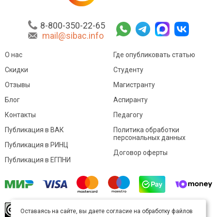
8-800-350-22-65
mail@sibac.info
О нас
Где опубликовать статью
Скидки
Студенту
Отзывы
Магистранту
Блог
Аспиранту
Контакты
Педагогу
Публикация в ВАК
Политика обработки
персональных данных
Публикация в РИНЦ
Договор оферты
Публикация в ЕГПНИ
© Sibac.info 2026. Все права защищены.
Это
Оставаясь на сайте, вы даете согласие на обработку файлов
произведение доступно по
лицензии Creative