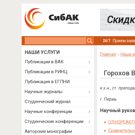
Search this site
Прием заяв
НАШИ УСЛУГИ
Главная
Наши а
Публикации в ВАК
Публикации в РИНЦ
Горохов 
Публикация в ЕГПНИ
к.х.н., ст. препо
Научные журналы
г. Пермь​
Студенческий журнал
Научный руково
Научные конференции
Студенческие конференции
ОДНОРЕАКТО
Сравнительн
Авторские монографии