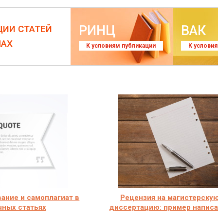
РИНЦ
ВАК
ЦИИ СТАТЕЙ
ЛАХ
К условиям публикации
К услови
ание и самоплагиат в
Рецензия на магистерску
чных статьях
диссертацию: пример напис