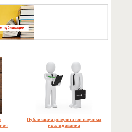
ям публикации
ю
Публикация результатов научных
ания
исследований