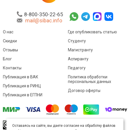
8-800-350-22-65
mail@sibac.info
О нас
Где опубликовать статью
Скидки
Студенту
Отзывы
Магистранту
Блог
Аспиранту
Контакты
Педагогу
Публикация в ВАК
Политика обработки
персональных данных
Публикация в РИНЦ
Договор оферты
Публикация в ЕГПНИ
© Sibac.info 2026. Все права защищены.
Это
Оставаясь на сайте, вы даете согласие на обработку файлов
произведение доступно по
лицензии Creative