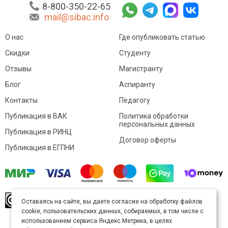
8-800-350-22-65
mail@sibac.info
О нас
Где опубликовать статью
Скидки
Студенту
Отзывы
Магистранту
Блог
Аспиранту
Контакты
Педагогу
Публикация в ВАК
Политика обработки
персональных данных
Публикация в РИНЦ
Договор оферты
Публикация в ЕГПНИ
© Sibac.info 2026. Все права защищены.
Это
Оставаясь на сайте, вы даете согласие на обработку файлов
произведение доступно по
лицензии Creative
cookie, пользовательских данных, собираемых, в том числе с
Commons «Attribution» («Атрибуция») 4.0
Непортированная
.
использованием сервиса Яндекс.Метрика, в целях