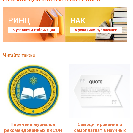
РИНЦ
ВАК
К условиям публикации
К условиям публикации
Читайте также
Перечень журналов,
Самоцитирование и
рекомендованных ККСОН
самоплагиат в научных