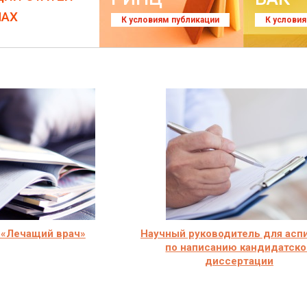
ЛАХ
К условиям публикации
К услови
 «Лечащий врач»
Научный руководитель для асп
по написанию кандидатско
диссертации