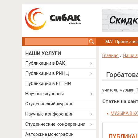
Search this site
Прием заяв
НАШИ УСЛУГИ
Главная
Наши а
Публикации в ВАК
Публикации в РИНЦ
Горбатов
Публикация в ЕГПНИ
учитель музыки П
Научные журналы
Статьи на сайт
Студенческий журнал
МУЗЫКА В К
Научные конференции
Студенческие конференции
Авторские монографии
ПУБЛИКА