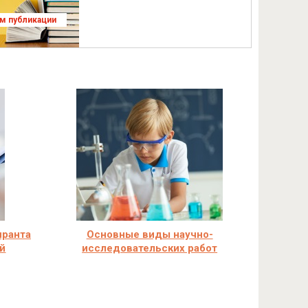
ям публикации
иранта
Основные виды научно-
й
исследовательских работ