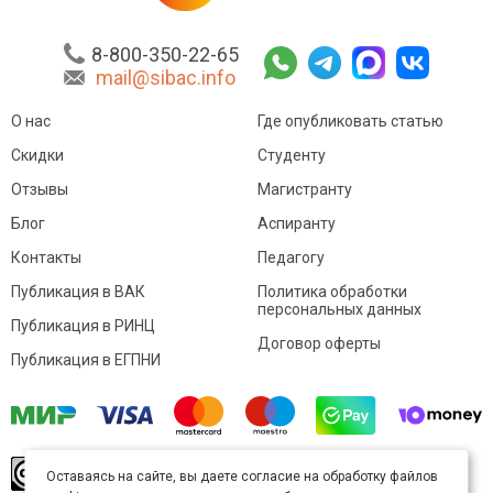
8-800-350-22-65
mail@sibac.info
О нас
Где опубликовать статью
Скидки
Студенту
Отзывы
Магистранту
Блог
Аспиранту
Контакты
Педагогу
Публикация в ВАК
Политика обработки
персональных данных
Публикация в РИНЦ
Договор оферты
Публикация в ЕГПНИ
© Sibac.info 2026. Все права защищены.
Это
Оставаясь на сайте, вы даете согласие на обработку файлов
произведение доступно по
лицензии Creative