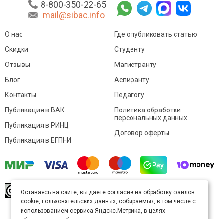
8-800-350-22-65
mail@sibac.info
О нас
Где опубликовать статью
Скидки
Студенту
Отзывы
Магистранту
Блог
Аспиранту
Контакты
Педагогу
Публикация в ВАК
Политика обработки
персональных данных
Публикация в РИНЦ
Договор оферты
Публикация в ЕГПНИ
© Sibac.info 2026. Все права защищены.
Это
Оставаясь на сайте, вы даете согласие на обработку файлов
произведение доступно по
лицензии Creative
cookie, пользовательских данных, собираемых, в том числе с
Commons «Attribution» («Атрибуция») 4.0
Непортированная
.
использованием сервиса Яндекс.Метрика, в целях
Карта сайта