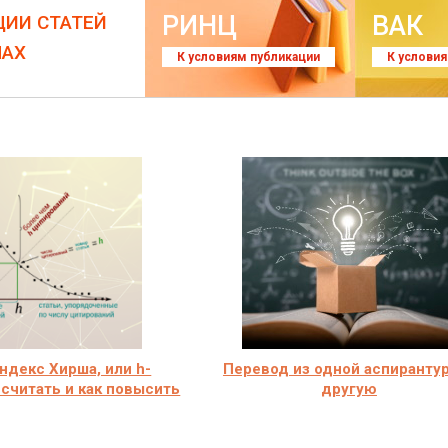
РИНЦ
ВАК
ЦИИ СТАТЕЙ
ЛАХ
К условиям публикации
К услови
индекс Хирша, или h-
Перевод из одной аспиранту
ссчитать и как повысить
другую