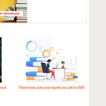
ям публикации
ры в
Перечень диссертаций на сайте ВАК