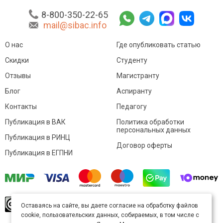
8-800-350-22-65
mail@sibac.info
О нас
Где опубликовать статью
Скидки
Студенту
Отзывы
Магистранту
Блог
Аспиранту
Контакты
Педагогу
Публикация в ВАК
Политика обработки
персональных данных
Публикация в РИНЦ
Договор оферты
Публикация в ЕГПНИ
© Sibac.info 2026. Все права защищены.
Это
Оставаясь на сайте, вы даете согласие на обработку файлов
произведение доступно по
лицензии Creative
cookie, пользовательских данных, собираемых, в том числе с
Commons «Attribution» («Атрибуция») 4.0