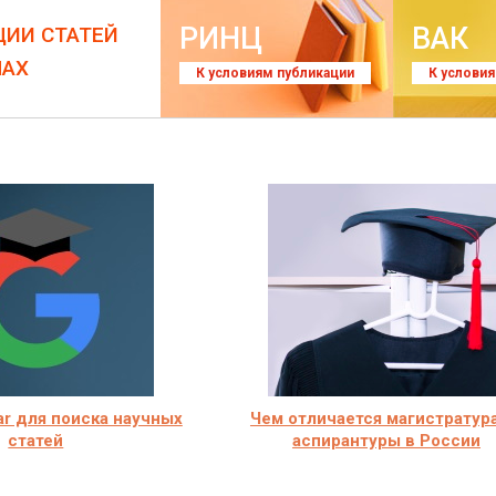
РИНЦ
ВАК
ЦИИ СТАТЕЙ
ЛАХ
К условиям публикации
К услови
ar для поиска научных
Чем отличается магистратура
статей
аспирантуры в России