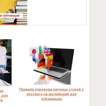
ям публикации
Правила перевода научных статей с
ма:
русского на английский для
 для
публикации
ей