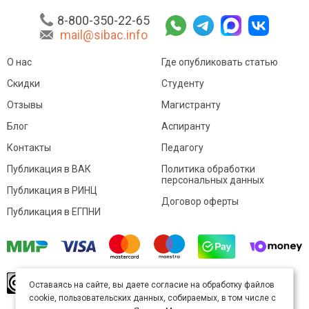
8-800-350-22-65
mail@sibac.info
О нас
Где опубликовать статью
Скидки
Студенту
Отзывы
Магистранту
Блог
Аспиранту
Контакты
Педагогу
Публикация в ВАК
Политика обработки
персональных данных
Публикация в РИНЦ
Договор оферты
Публикация в ЕГПНИ
© Sibac.info 2026. Все права защищены.
Это
Оставаясь на сайте, вы даете согласие на обработку файлов
произведение доступно по
лицензии Creative
cookie, пользовательских данных, собираемых, в том числе с
Commons «Attribution» («Атрибуция») 4.0