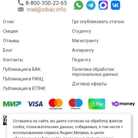
8-800-350-22-65
mail@sibac.info
О нас
Где опубликовать статью
Скидки
Студенту
Отзывы
Магистранту
Блог
Аспиранту
Контакты
Педагогу
Публикация в ВАК
Политика обработки
персональных данных
Публикация в РИНЦ
Договор оферты
Публикация в ЕГПНИ
© Sibac.info 2026. Все права защищены.
Это
Оставаясь на сайте, вы даете согласие на обработку файлов
произведение доступно по
лицензии Creative
cookie, пользовательских данных, собираемых, в том числе с
Commons «Attribution» («Атрибуция») 4.0
Непортированная
.
использованием сервиса Яндекс.Метрика, в целях
Карта сайта