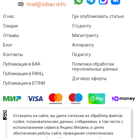
mail@sibac.info
О нас
Где опубликовать статью
Скидки
Студенту
Отзывы
Магистранту
Блог
Аспиранту
Контакты
Педагогу
Публикация в ВАК
Политика обработки
персональных данных
Публикация в РИНЦ
Договор оферты
Публикация в ЕГПНИ
© Sibac.info 2026. Все права защищены.
Это
Оставаясь на сайте, вы даете согласие на обработку файлов
произведение доступно по
лицензии Creative
cookie, пользовательских данных, собираемых, в том числе с
Commons «Attribution» («Атрибуция») 4.0
Непортированная
.
использованием сервиса Яндекс.Метрика, в целях
Карта сайта
обеспечения работы сайта, проведения статистических