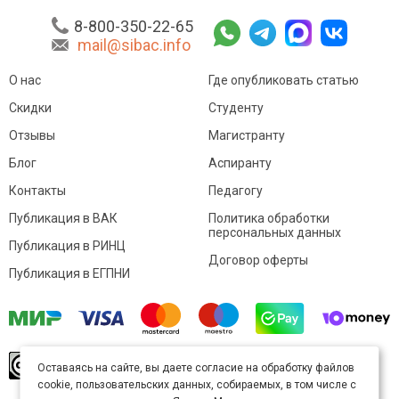
8-800-350-22-65
mail@sibac.info
О нас
Где опубликовать статью
Скидки
Студенту
Отзывы
Магистранту
Блог
Аспиранту
Контакты
Педагогу
Публикация в ВАК
Политика обработки
персональных данных
Публикация в РИНЦ
Договор оферты
Публикация в ЕГПНИ
© Sibac.info 2026. Все права защищены.
Это
Оставаясь на сайте, вы даете согласие на обработку файлов
произведение доступно по
лицензии Creative
cookie, пользовательских данных, собираемых, в том числе с
Commons «Attribution» («Атрибуция») 4.0