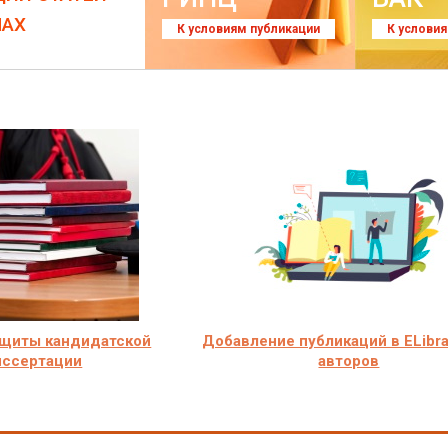
ЛАХ
К условиям публикации
К услови
ащиты кандидатской
Добавление публикаций в ELibra
иссертации
авторов