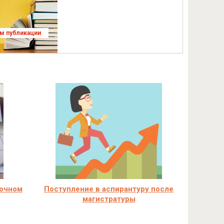
ям публикации
аочном
Поступление в аспирантуру после
магистратуры