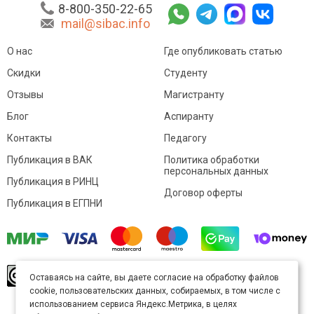
8-800-350-22-65
mail@sibac.info
О нас
Где опубликовать статью
Скидки
Студенту
Отзывы
Магистранту
Блог
Аспиранту
Контакты
Педагогу
Публикация в ВАК
Политика обработки
персональных данных
Публикация в РИНЦ
Договор оферты
Публикация в ЕГПНИ
© Sibac.info 2026. Все права защищены.
Это
Оставаясь на сайте, вы даете согласие на обработку файлов
произведение доступно по
лицензии Creative
cookie, пользовательских данных, собираемых, в том числе с
Commons «Attribution» («Атрибуция») 4.0
Непортированная
.
использованием сервиса Яндекс.Метрика, в целях