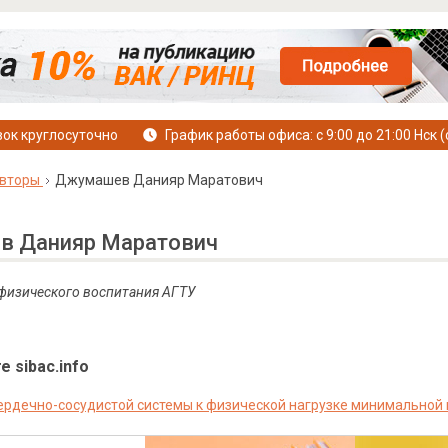
ок круглосуточно
График работы офиса: с 9:00 до 21:00 Нск (
вторы
Джумашев Данияр Маратович
 Данияр Маратович
 физического воспитания АГТУ
е sibac.info
ердечно-сосудистой системы к физической нагрузке минимальной