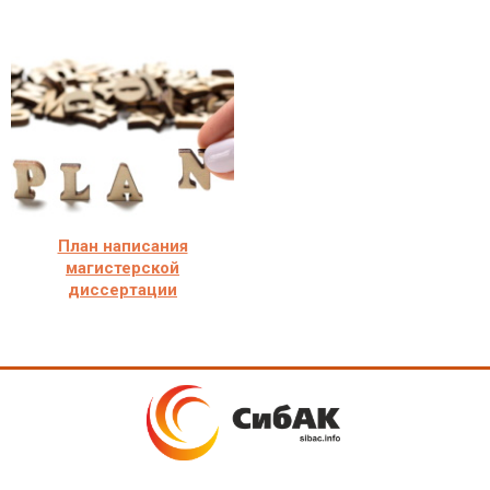
План написания
магистерской
диссертации