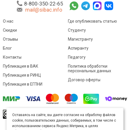
8-800-350-22-65
mail@sibac.info
О нас
Где опубликовать статью
Скидки
Студенту
Отзывы
Магистранту
Блог
Аспиранту
Контакты
Педагогу
Публикация в ВАК
Политика обработки
персональных данных
Публикация в РИНЦ
Договор оферты
Публикация в ЕГПНИ
© Sibac.info 2026. Все права защищены.
Это
Оставаясь на сайте, вы даете согласие на обработку файлов
произведение доступно по
лицензии Creative
cookie, пользовательских данных, собираемых, в том числе с
Commons «Attribution» («Атрибуция») 4.0
Непортированная
.
использованием сервиса Яндекс.Метрика, в целях