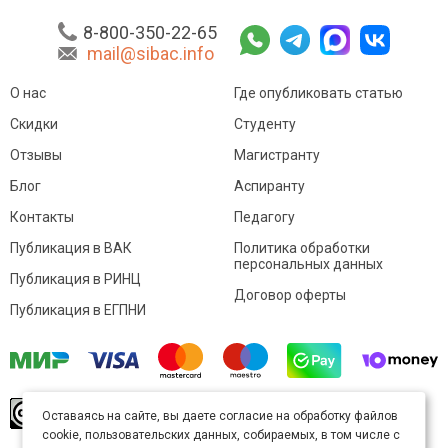
8-800-350-22-65
mail@sibac.info
О нас
Где опубликовать статью
Скидки
Студенту
Отзывы
Магистранту
Блог
Аспиранту
Контакты
Педагогу
Публикация в ВАК
Политика обработки
персональных данных
Публикация в РИНЦ
Договор оферты
Публикация в ЕГПНИ
© Sibac.info 2026. Все права защищены.
Это
Оставаясь на сайте, вы даете согласие на обработку файлов
произведение доступно по
лицензии Creative
cookie, пользовательских данных, собираемых, в том числе с
Commons «Attribution» («Атрибуция») 4.0