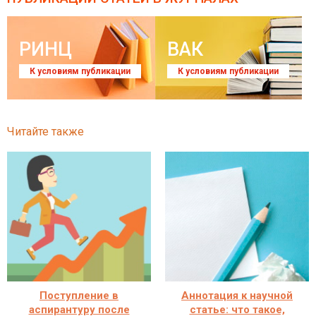
РИНЦ
ВАК
К условиям публикации
К условиям публикации
Читайте также
Поступление в
Аннотация к научной
аспирантуру после
статье: что такое,