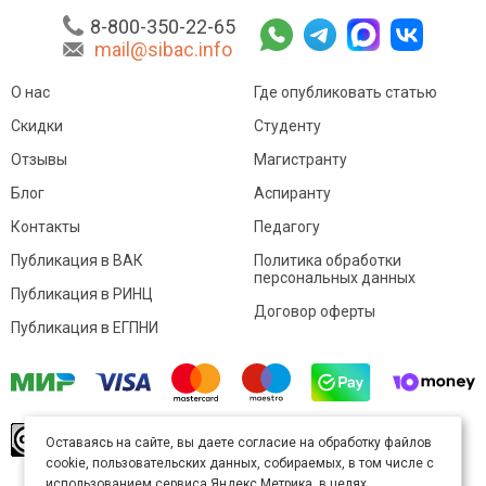
8-800-350-22-65
mail@sibac.info
О нас
Где опубликовать статью
Скидки
Студенту
Отзывы
Магистранту
Блог
Аспиранту
Контакты
Педагогу
Публикация в ВАК
Политика обработки
персональных данных
Публикация в РИНЦ
Договор оферты
Публикация в ЕГПНИ
© Sibac.info 2026. Все права защищены.
Это
Оставаясь на сайте, вы даете согласие на обработку файлов
произведение доступно по
лицензии Creative
cookie, пользовательских данных, собираемых, в том числе с
Commons «Attribution» («Атрибуция») 4.0
Непортированная
.
использованием сервиса Яндекс.Метрика, в целях