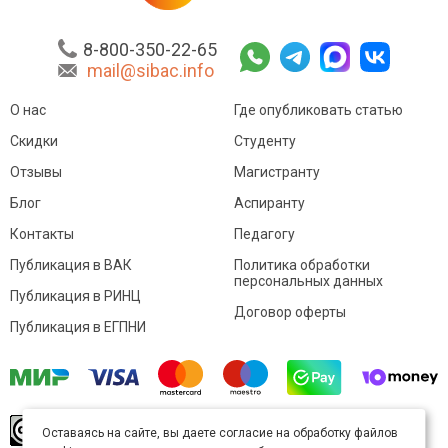
8-800-350-22-65
mail@sibac.info
О нас
Где опубликовать статью
Скидки
Студенту
Отзывы
Магистранту
Блог
Аспиранту
Контакты
Педагогу
Публикация в ВАК
Политика обработки
персональных данных
Публикация в РИНЦ
Договор оферты
Публикация в ЕГПНИ
© Sibac.info 2026. Все права защищены.
Это
Оставаясь на сайте, вы даете согласие на обработку файлов
произведение доступно по
лицензии Creative