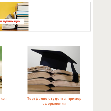
ям публикации
ская
Портфолио студента: пример
оформления