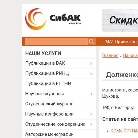
Search this site
Прием заяв
НАШИ УСЛУГИ
Главная
Наши а
Публикации в ВАК
Публикации в РИНЦ
Долженко
Публикация в ЕГПНИ
магистрант, кафе
Научные журналы
Шухова,
Студенческий журнал
РФ, г. Белгород
Научные конференции
Статьи на сайт
Студенческие конференции
КОМФОРТНАЯ
Авторские монографии