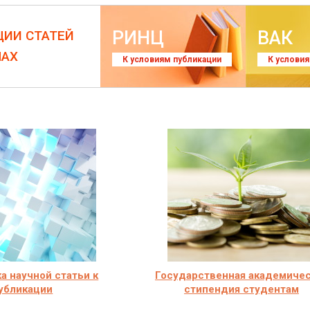
РИНЦ
ВАК
ЦИИ СТАТЕЙ
ЛАХ
К условиям публикации
К услови
а научной статьи к
Государственная академиче
убликации
стипендия студентам