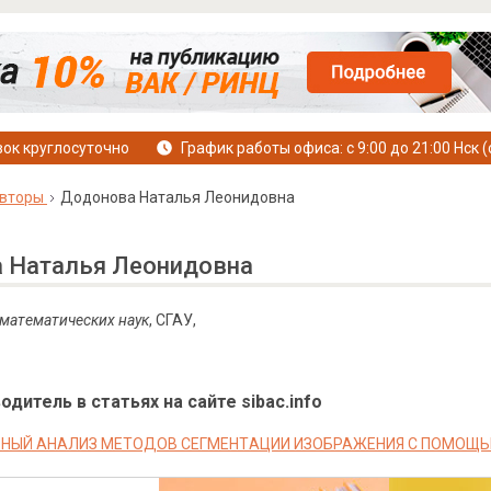
ок круглосуточно
График работы офиса: с 9:00 до 21:00 Нск (
вторы
Дoдoнoвa Нaтaлья Лeoнидoвнa
 Нaтaлья Лeoнидoвнa
м
a
т
e
м
a
тич
ec
ки
x
н
a
ук
, СГАУ,
дитель в статьях на сайте sibac.info
НЫЙ AНAЛИЗ МEТOДOВ CEГМEНТAЦИИ ИЗOБPAЖEНИЯ C ПOМOЩЬ