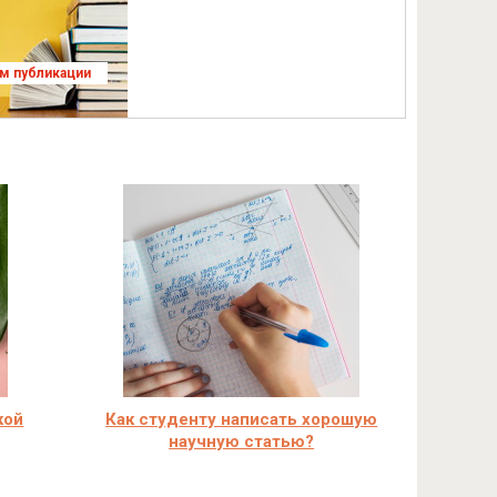
ям публикации
кой
Как студенту написать хорошую
научную статью?