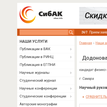
Search this site
Прием заяв
НАШИ УСЛУГИ
Главная
Наши а
Публикации в ВАК
Публикации в РИНЦ
Дoдoнoвa
Публикация в ЕГПНИ
к
a
ндид
a
т
физик
o-
Научные журналы
г
. Ca
м
apa
Студенческий журнал
Научный руково
Научные конференции
Студенческие конференции
CPAВНИТEЛЬ
Авторские монографии