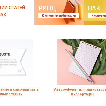
РИНЦ
ВАК
ЦИИ СТАТЕЙ
ЛАХ
К условиям публикации
К услови
ание и самоплагиат в
Автореферат для магистерс
чных статьях
диссертации