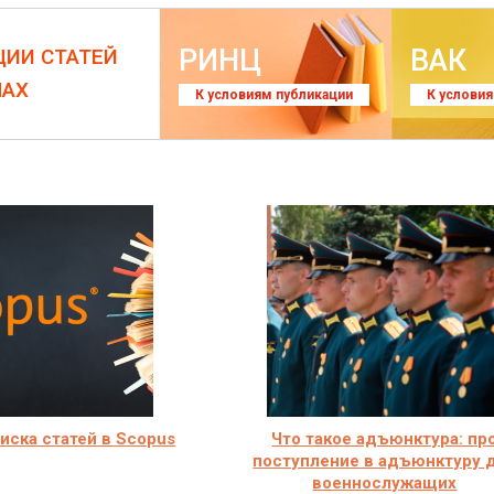
РИНЦ
ВАК
ЦИИ СТАТЕЙ
ЛАХ
К условиям публикации
К услови
иска статей в Scopus
Что такое адъюнктура: пр
поступление в адъюнктуру 
военнослужащих