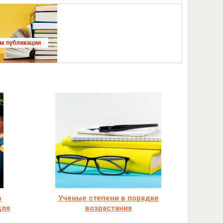
ям публикации
о
Ученые степени в порядке
для
возрастания