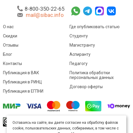
8-800-350-22-65
mail@sibac.info
О нас
Где опубликовать статью
Скидки
Студенту
Отзывы
Магистранту
Блог
Аспиранту
Контакты
Педагогу
Публикация в ВАК
Политика обработки
персональных данных
Публикация в РИНЦ
Договор оферты
Публикация в ЕГПНИ
© Sibac.info 2026. Все права защищены.
Это
Оставаясь на сайте, вы даете согласие на обработку файлов
произведение доступно по
лицензии Creative
cookie, пользовательских данных, собираемых, в том числе с
Commons «Attribution» («Атрибуция») 4.0