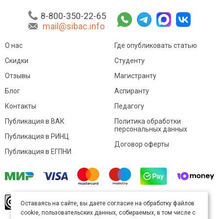
8-800-350-22-65
mail@sibac.info
О нас
Где опубликовать статью
Скидки
Студенту
Отзывы
Магистранту
Блог
Аспиранту
Контакты
Педагогу
Публикация в ВАК
Политика обработки
персональных данных
Публикация в РИНЦ
Договор оферты
Публикация в ЕГПНИ
© Sibac.info 2026. Все права защищены.
Это
Оставаясь на сайте, вы даете согласие на обработку файлов
произведение доступно по
лицензии Creative
cookie, пользовательских данных, собираемых, в том числе с
Commons «Attribution» («Атрибуция») 4.0