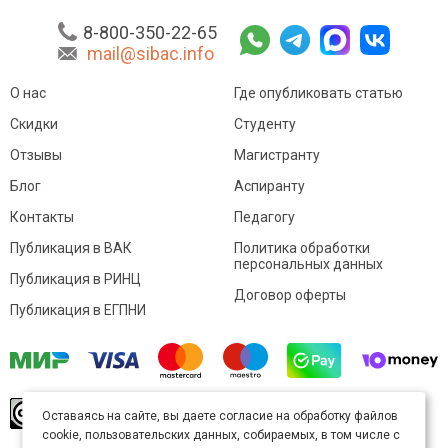
8-800-350-22-65
mail@sibac.info
О нас
Где опубликовать статью
Скидки
Студенту
Отзывы
Магистранту
Блог
Аспиранту
Контакты
Педагогу
Публикация в ВАК
Политика обработки
персональных данных
Публикация в РИНЦ
Договор оферты
Публикация в ЕГПНИ
© Sibac.info 2026. Все права защищены.
Это
Оставаясь на сайте, вы даете согласие на обработку файлов
произведение доступно по
лицензии Creative
cookie, пользовательских данных, собираемых, в том числе с
Commons «Attribution» («Атрибуция») 4.0