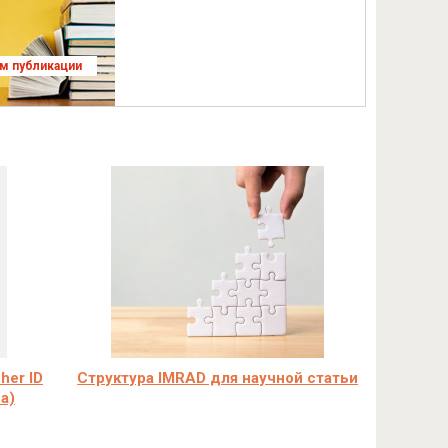
ям публикации
her ID
Структура IMRAD для научной статьи
а)