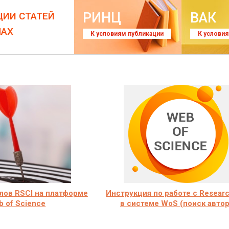
РИНЦ
ВАК
ЦИИ СТАТЕЙ
ЛАХ
К условиям публикации
К услови
лов RSCI на платформе
Инструкция по работе с Researc
 of Science
в системе WoS (поиск автор