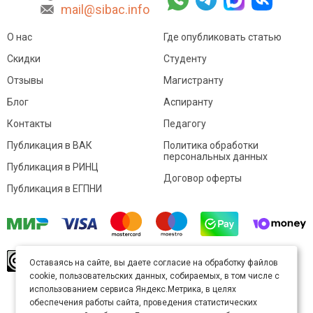
mail@sibac.info
О нас
Где опубликовать статью
Скидки
Студенту
Отзывы
Магистранту
Блог
Аспиранту
Контакты
Педагогу
Публикация в ВАК
Политика обработки
персональных данных
Публикация в РИНЦ
Договор оферты
Публикация в ЕГПНИ
© Sibac.info 2026. Все права защищены.
Это
Оставаясь на сайте, вы даете согласие на обработку файлов
произведение доступно по
лицензии Creative
cookie, пользовательских данных, собираемых, в том числе с
Commons «Attribution» («Атрибуция») 4.0
Непортированная
.
использованием сервиса Яндекс.Метрика, в целях
Карта сайта
обеспечения работы сайта, проведения статистических