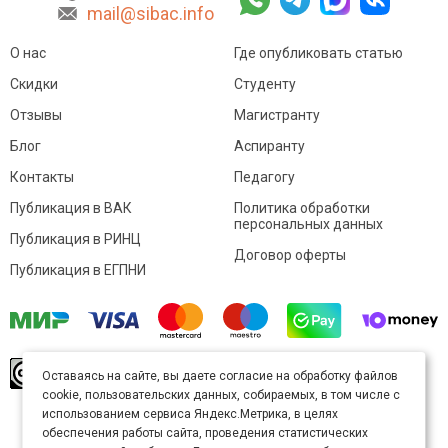
mail@sibac.info
О нас
Где опубликовать статью
Скидки
Студенту
Отзывы
Магистранту
Блог
Аспиранту
Контакты
Педагогу
Публикация в ВАК
Политика обработки
персональных данных
Публикация в РИНЦ
Договор оферты
Публикация в ЕГПНИ
© Sibac.info 2026. Все права защищены.
Это
Оставаясь на сайте, вы даете согласие на обработку файлов
произведение доступно по
лицензии Creative
cookie, пользовательских данных, собираемых, в том числе с
Commons «Attribution» («Атрибуция») 4.0
Непортированная
.
использованием сервиса Яндекс.Метрика, в целях
Карта сайта
обеспечения работы сайта, проведения статистических