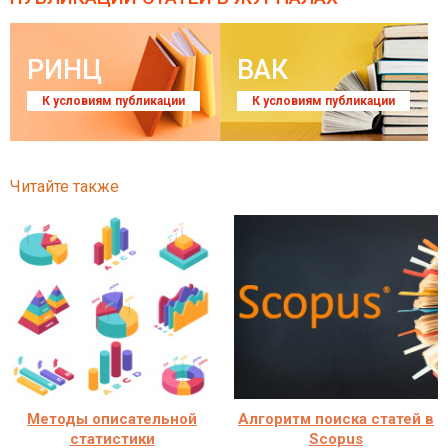
РИНЦ
ВАК
К условиям публикации
К условиям публикации
Читайте также
Методы описательной
Алгоритм поиска статей в
статистики
Scopus