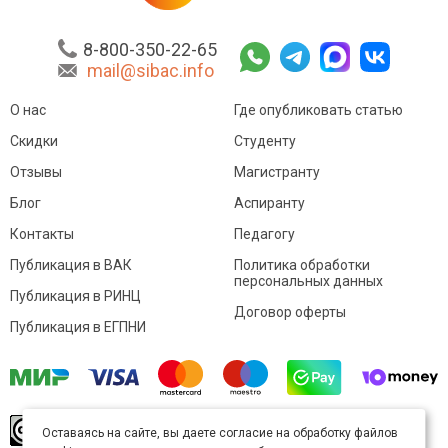
8-800-350-22-65
mail@sibac.info
О нас
Где опубликовать статью
Скидки
Студенту
Отзывы
Магистранту
Блог
Аспиранту
Контакты
Педагогу
Публикация в ВАК
Политика обработки
персональных данных
Публикация в РИНЦ
Договор оферты
Публикация в ЕГПНИ
© Sibac.info 2026. Все права защищены.
Это
Оставаясь на сайте, вы даете согласие на обработку файлов
произведение доступно по
лицензии Creative