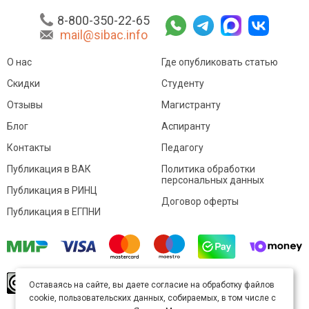
8-800-350-22-65
mail@sibac.info
О нас
Где опубликовать статью
Скидки
Студенту
Отзывы
Магистранту
Блог
Аспиранту
Контакты
Педагогу
Публикация в ВАК
Политика обработки
персональных данных
Публикация в РИНЦ
Договор оферты
Публикация в ЕГПНИ
© Sibac.info 2026. Все права защищены.
Это
Оставаясь на сайте, вы даете согласие на обработку файлов
произведение доступно по
лицензии Creative
cookie, пользовательских данных, собираемых, в том числе с
Commons «Attribution» («Атрибуция») 4.0